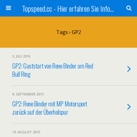
Topspeed.cc - Hier erfahren Sie Infos über die Rennsportszene mit Vollgas
Tags › GP2
5. JULI 2016
GP2: Gaststart von Rene Binder am Red
Bull Ring
8. SEPTEMBER 2015
GP2: Rene Binder mit MP Motorsport
zurück auf der Überholspur
19. AUGUST 2015