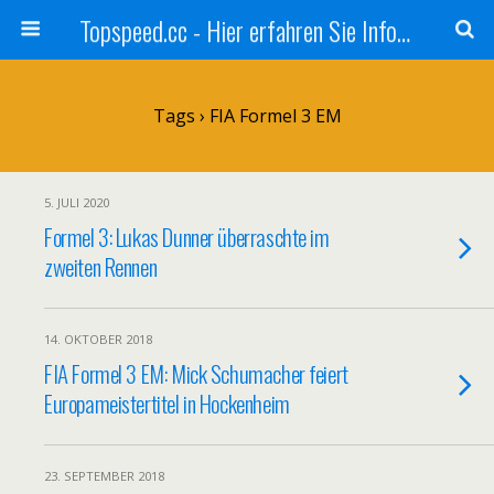
Topspeed.cc - Hier erfahren Sie Infos über die Rennsportszene mit Vollgas
Tags › FIA Formel 3 EM
5. JULI 2020
Formel 3: Lukas Dunner überraschte im
zweiten Rennen
14. OKTOBER 2018
FIA Formel 3 EM: Mick Schumacher feiert
Europameistertitel in Hockenheim
23. SEPTEMBER 2018