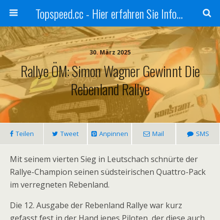
Topspeed.cc - Hier erfahren Sie Infos über die Rennsportszene mit Vollgas
30. März 2025
Rallye ÖM: Simon Wagner Gewinnt Die
Rebenland Rallye
Teilen
Tweet
Anpinnen
Mail
SMS
Mit seinem vierten Sieg in Leutschach schnürte der
Rallye-Champion seinen südsteirischen Quattro-Pack
im verregneten Rebenland.
Die 12. Ausgabe der Rebenland Rallye war kurz
gefasst fest in der Hand jenes Piloten, der diese auch