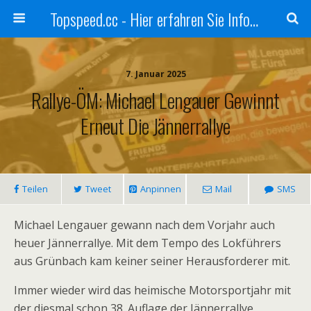
Topspeed.cc - Hier erfahren Sie Infos über die Rennsportszene mit Vollgas
7. Januar 2025
Rallye-ÖM: Michael Lengauer Gewinnt
Erneut Die Jännerrallye
Teilen
Tweet
Anpinnen
Mail
SMS
Michael Lengauer gewann nach dem Vorjahr auch
heuer Jännerrallye. Mit dem Tempo des Lokführers
aus Grünbach kam keiner seiner Herausforderer mit.
Immer wieder wird das heimische Motorsportjahr mit
der diesmal schon 38. Auflage der Jännerrallye