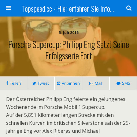
Topspeed.cc - Hier erfahren Sie Infos über die Rennsportszene mit Vollgas
5. Juli 2015
Porsche Supercup: Philipp Eng Setzt Seine
Erfolgsserie Fort
Teilen
Tweet
Anpinnen
Mail
SMS
Der Österreicher Philipp Eng feierte ein gelungenes
Wochenende im Porsche Mobil 1 Supercup.
Auf der 5,891 Kilometer langen Strecke mit den
schnellen Kurven im britischen Silverstone sah der 25-
jährige Eng vor Alex Riberas und Michael