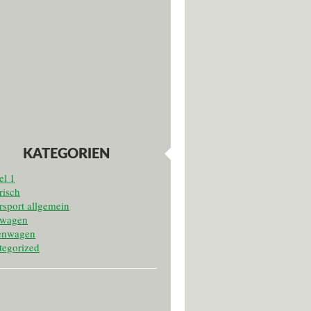
KATEGORIEN
el 1
risch
sport allgemein
twagen
enwagen
tegorized