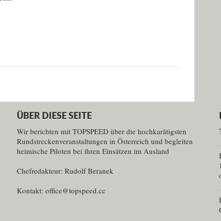
ÜBER DIESE SEITE
Wir berichten mit TOPSPEED über die hochkarätigsten
Rundstreckenveranstaltungen in Österreich und begleiten
heimische Piloten bei ihren Einsätzen im Ausland
Chefredakteur: Rudolf Beranek
Kontakt: office@topspeed.cc