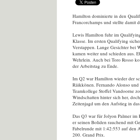
Hamilton dominierte in den Qualify
Francorchamps und stellte damit 
Lewis Hamilton fuhr im Qualifyin
Klasse. Im ersten Qualifying sicher
Verstappen. Lange Gesichter bei W
kamen weiter und schieden aus. E
Wehrlein. Auch bei Toro Rosso kon
der Arbeitstag zu Ende.
Im Q2 war Hamilton wieder der sch
Räikkönen. Fernando Alonso und se
Teamkollege Stoffel Vandoorne z
Windschatten hinter sich her, do
Zeitenjagd um den Aufstieg in das
Das Q3 war für Jolyon Palmer im R
er seinen Boliden rauchend mit Ge
Fabelrunde mit 1:42:553 auf den A
200. Grand Prix.