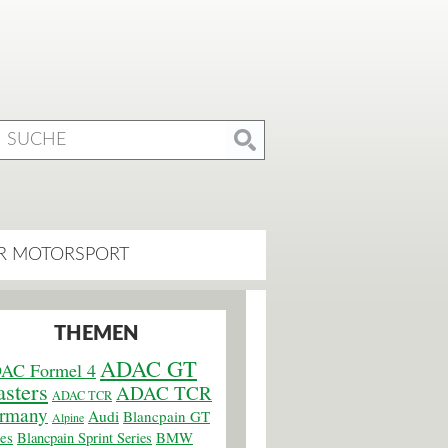
R MOTORSPORT
THEMEN
ADAC GT
AC Formel 4
sters
ADAC TCR
ADAC TCR
rmany
Audi
Blancpain GT
Alpine
ies
BMW
Blancpain Sprint Series