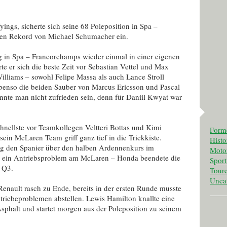
ings, sicherte sich seine 68 Poleposition in Spa –
den Rekord von Michael Schumacher ein.
g in Spa – Francorchamps wieder einmal in einer eigenen
te er sich die beste Zeit vor Sebastian Vettel und Max
illiams – sowohl Felipe Massa als auch Lance Stroll
benso die beiden Sauber von Marcus Ericsson und Pascal
nte man nicht zufrieden sein, denn für Daniil Kwyat war
nellste vor Teamkollegen Veltteri Bottas und Kimi
Form
in McLaren Team griff ganz tief in die Trickkiste.
Histo
og den Spanier über den halben Ardennenkurs im
Motor
ch ein Antriebsproblem am McLaren – Honda beendete die
Spor
 Q3.
Tour
Unca
enault rasch zu Ende, bereits in der ersten Runde musste
triebeproblemen abstellen. Lewis Hamilton knallte eine
sphalt und startet morgen aus der Poleposition zu seinem