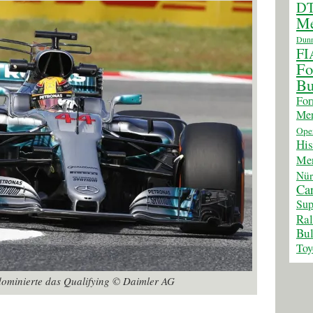
D
Me
Dunn
FI
Fo
Bu
For
Mer
Ope
His
Mer
Nür
Car
Sup
Ra
Bul
Toy
dominierte das Qualifying © Daimler AG