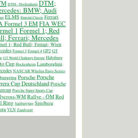
DTM;
TM
DTM - Hockenheim
rcedes: BMW; Audi
ELMS
Ferrari
er
Ennstal-Classic
FIA WEC
A Formel 3 EM
rmel 1
Formel 1; Red
ll; Ferrari; Mercedes
mel 1; Red Bull; Ferrari; Wien
cedes
GP2
GT
Formel 3
Formel 4
Habsburg
n
GT World Challenge Europe
to Cup
Lamborghini
Hockenheim
cedes
NASCAR Whelen Euro Series
Porsche
Porsche
burgring
rera Cup Deutschland
Porsche
ercup
Porsche Super Sports Cup
llycross-WM
Rallye - ÖM
Red
l Ring
Spielberg
Salzburgring
ota
VLN
Zandvoort