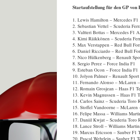
Startaufstellung für den GP von
1. Lewis Hamilton – Mercedes F
2. Sebastian Vettel – Scuderia Fe
3. Valtteri Bottas – Mercedes F1
4. Kimi Räikkönen – Scuderia Fe
5. Max Verstappen – Red Bull Fo
6. Daniel Ricciardo – Red Bull F
7. Nico Hülkenberg – Renault Sp
8. Sergio Perez – Force India F1
9. Esteban Ocon – Force India F1
10. Jolyon Palmer – Renault Spor
11. Fernando Alonso – McLaren 
12. Romain Grosjean – Haas F1 
13. Kevin Magnussen – Haas F1 
14. Carlos Sainz – Scuderia Toro 
15. Stoffel Vandoorne – McLaren
16. Felipe Massa – Williams Marti
17. Daniil Kwjat – Scuderia Toro 
18. Lance Stroll – Williams Marti
19. Marcus Ericsson – Sauber F1
20. Pascal Wehrlein – Sauber F1 