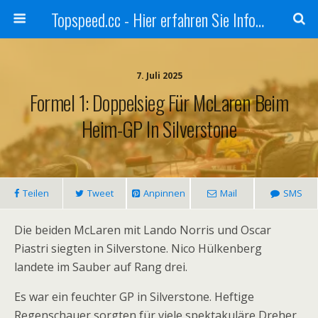
Topspeed.cc - Hier erfahren Sie Infos über die Rennsportszene mit Vollgas
7. Juli 2025
Formel 1: Doppelsieg Für McLaren Beim
Heim-GP In Silverstone
Teilen
Tweet
Anpinnen
Mail
SMS
Die beiden McLaren mit Lando Norris und Oscar
Piastri siegten in Silverstone. Nico Hülkenberg
landete im Sauber auf Rang drei.
Es war ein feuchter GP in Silverstone. Heftige
Regenschauer sorgten für viele spektakuläre Dreher