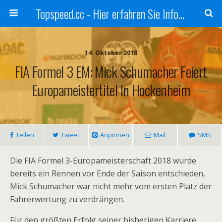
Topspeed.cc - Hier erfahren Sie Infos über die Rennsportszene mit Vollgas
14. Oktober 2018
FIA Formel 3 EM: Mick Schumacher Feiert
Europameistertitel In Hockenheim
Teilen
Tweet
Anpinnen
Mail
SMS
Die FIA Formel 3-Europameisterschaft 2018 wurde
bereits ein Rennen vor Ende der Saison entschieden,
Mick Schumacher war nicht mehr vom ersten Platz der
Fahrerwertung zu verdrängen.
Für den größten Erfolg seiner bisherigen Karriere