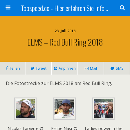
Topspeed.cc - Hier erfahren Sie Infos über die Rennsportszene mit Vollgas
23. Juli 2018
ELMS – Red Bull Ring 2018
Teilen
Tweet
Anpinnen
Mail
SMS
Die Fotostrecke zur ELMS 2018 am Red Bull Ring.
Nicolas Lapierre ©
Felipe Nasr ©
Ladies power in the