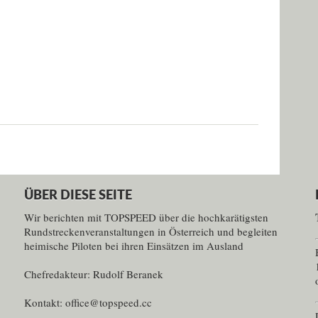
ÜBER DIESE SEITE
Wir berichten mit TOPSPEED über die hochkarätigsten
Rundstreckenveranstaltungen in Österreich und begleiten
heimische Piloten bei ihren Einsätzen im Ausland
Chefredakteur: Rudolf Beranek
Kontakt: office@topspeed.cc