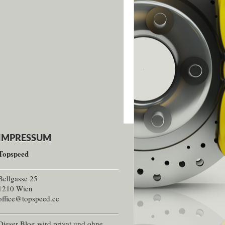
IMPRESSUM
Topspeed
Bellgasse 25
1210 Wien
office@topspeed.cc
Dieser Blog wird privat und ohne