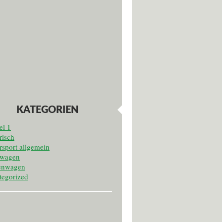
KATEGORIEN
el 1
risch
sport allgemein
twagen
enwagen
tegorized