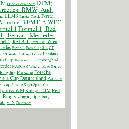
DTM;
TM
DTM - Hockenheim
rcedes: BMW; Audi
ELMS
Ferrari
er
Ennstal-Classic
FIA WEC
A Formel 3 EM
rmel 1
Formel 1; Red
ll; Ferrari; Mercedes
mel 1; Red Bull; Ferrari; Wien
cedes
GP2
GT
Formel 3
Formel 4
Habsburg
n
GT World Challenge Europe
to Cup
Lamborghini
Hockenheim
cedes
NASCAR Whelen Euro Series
Porsche
Porsche
burgring
rera Cup Deutschland
Porsche
ercup
Porsche Super Sports Cup
llycross-WM
Rallye - ÖM
Red
l Ring
Spielberg
Salzburgring
ota
VLN
Zandvoort