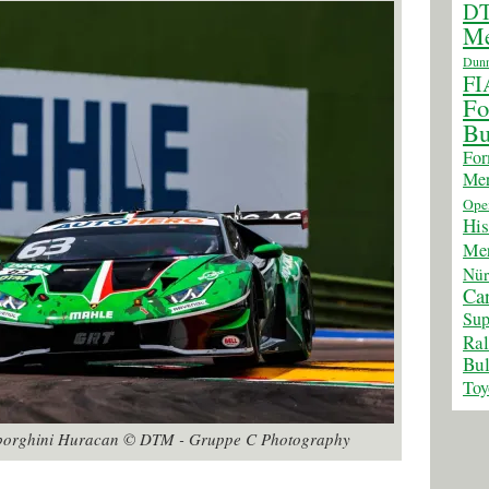
D
Me
Dunn
FI
Fo
Bu
For
Mer
Ope
His
Mer
Nür
Car
Sup
Ra
Bul
Toy
mborghini Huracan © DTM - Gruppe C Photography