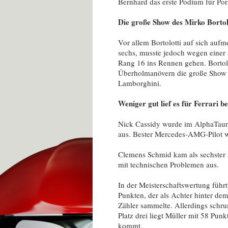
Bernhard das erste Podium für Po
Die große Show des Mirko Bortol
Vor allem Bortolotti auf sich aufm
sechs, musste jedoch wegen einer S
Rang 16 ins Rennen gehen. Bortolot
Überholmanövern die große Show u
Lamborghini.
Weniger gut lief es für Ferrari
Nick Cassidy wurde im AlphaTauri
aus. Bester Mercedes-AMG-Pilot 
Clemens Schmid kam als sechster in
mit technischen Problemen aus.
In der Meisterschaftswertung füh
Punkten, der als Achter hinter d
Zähler sammelte. Allerdings schrum
Platz drei liegt Müller mit 58 Punk
kommt.