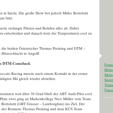
n in Imola. Die große Show bot jedoch Mirko Bortolotti
ium fuhr.
mola verlangte Piloten und Boliden alles ab. Dabei
ch zu entscheiden und danach trotz der Temperaturen cool zu
n die beiden Österreicher Thomas Preining und DTM –
Hitzeschlacht in Angriff.
inem DTM-Comeback
Form
Histo
ccato Racing musste nach einem Kontakt in der ersten
Motor
digten M4 gleich wieder abstellen.
Spor
Tour
Unca
peraturen weit über 30 Grad blieb der ABT Audi-Pilot cool
. Platz zwei ging an Markenkollege Nico Müller vom Team
Bortolotti (GRT Grasser – Lamborghini) ins Ziel. Der
Ende des Rennens Thomas Preining und dem KÜS Team