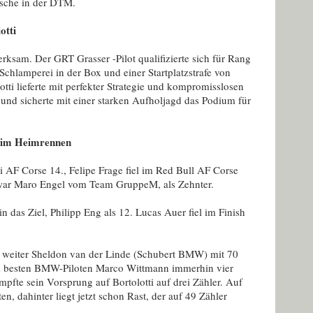
rsche in der DTM.
otti
erksam. Der GRT Grasser -Pilot qualifizierte sich für Rang
chlamperei in der Box und einer Startplatzstrafe von
ti lieferte mit perfekter Strategie und kompromisslosen
nd sicherte mit einer starken Aufholjagd das Podium für
 beim Heimrennen
 AF Corse 14., Felipe Frage fiel im Red Bull AF Corse
war Maro Engel vom Team GruppeM, als Zehnter.
 das Ziel, Philipp Eng als 12. Lucas Auer fiel im Finish
rt weiter Sheldon van der Linde (Schubert BMW) mit 70
em besten BMW-Piloten Marco Wittmann immerhin vier
pfte sein Vorsprung auf Bortolotti auf drei Zähler. Auf
ten, dahinter liegt jetzt schon Rast, der auf 49 Zähler