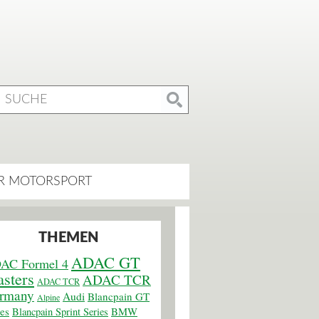
R MOTORSPORT
THEMEN
ADAC GT
AC Formel 4
sters
ADAC TCR
ADAC TCR
rmany
Audi
Blancpain GT
Alpine
ies
BMW
Blancpain Sprint Series