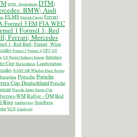
DTM;
TM
DTM - Hockenheim
rcedes: BMW; Audi
ELMS
Ferrari
er
Ennstal-Classic
FIA WEC
A Formel 3 EM
rmel 1
Formel 1; Red
ll; Ferrari; Mercedes
mel 1; Red Bull; Ferrari; Wien
cedes
GP2
GT
Formel 3
Formel 4
Habsburg
n
GT World Challenge Europe
to Cup
Lamborghini
Hockenheim
cedes
NASCAR Whelen Euro Series
Porsche
Porsche
burgring
rera Cup Deutschland
Porsche
ercup
Porsche Super Sports Cup
llycross-WM
Rallye - ÖM
Red
l Ring
Spielberg
Salzburgring
ota
VLN
Zandvoort