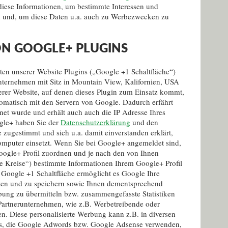
iese Informationen, um bestimmte Interessen und
n und, um diese Daten u.a. auch zu Werbezwecken zu
N GOOGLE+ PLUGINS
iten unserer Website Plugins („Google +1 Schaltfläche“)
nternehmen mit Sitz in Mountain View, Kalifornien, USA
erer Website, auf denen dieses Plugin zum Einsatz kommt,
omatisch mit den Servern von Google. Dadurch erfährt
net wurde und erhält auch auch die IP Adresse Ihres
gle+ haben Sie der
Datenschutzerklärung
und den
zugestimmt und sich u.a. damit einverstanden erklärt,
mputer einsetzt. Wenn Sie bei Google+ angemeldet sind,
oogle+ Profil zuordnen und je nach den von Ihnen
e Kreise“) bestimmte Informationen Ihrem Google+ Profil
 Google +1 Schaltfläche ermöglicht es Google Ihre
iten und zu speichern sowie Ihnen dementsprechend
bung zu übermitteln bzw. zusammengefasste Statistiken
Partnerunternehmen, wie z.B. Werbetreibende oder
. Diese personalisierte Werbung kann z.B. in diversen
es, die Google Adwords bzw. Google Adsense verwenden,