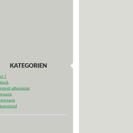
KATEGORIEN
el 1
risch
sport allgemein
twagen
enwagen
tegorized