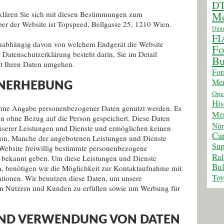
D
klären Sie sich mit diesen Bestimmungen zum
Me
ber der Website ist Topspeed, Bellgasse 25, 1210 Wien.
Dunn
FI
unabhängig davon von welchem Endgerät die Website
Fo
 Datenschutzerklärung besteht darin, Sie im Detail
Bu
it Ihren Daten umgehen.
For
Mer
ENERHEBUNG
Ope
His
ohne Angabe personenbezogener Daten genutzt werden. Es
Mer
en ohne Bezug auf die Person gespeichert. Diese Daten
Nür
unserer Leistungen und Dienste und ermöglichen keinen
Car
rson. Manche der angebotenen Leistungen und Dienste
Sup
r Website freiwillig bestimmte personenbezogene
Ra
e bekannt geben. Um diese Leistungen und Dienste
Bul
, benötigen wir die Möglichkeit zur Kontaktaufnahme mit
Toy
tionen. Wir benutzen diese Daten, um unsere
en Nutzern und Kunden zu erfüllen sowie um Werbung für
UND VERWENDUNG VON DATEN