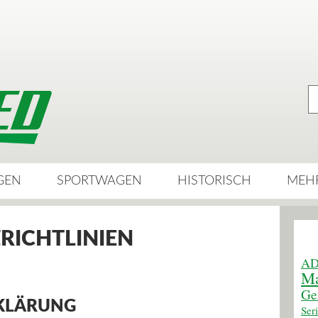
GEN
SPORTWAGEN
HISTORISCH
MEH
RICHTLINIEN
AD
Ma
Ge
KLÄRUNG
Ser