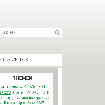
R MOTORSPORT
THEMEN
ADAC GT
AC Formel 4
sters
ADAC TCR
ADAC TCR
rmany
Audi
Blancpain GT
Alpine
ies
BMW
Blancpain Sprint Series