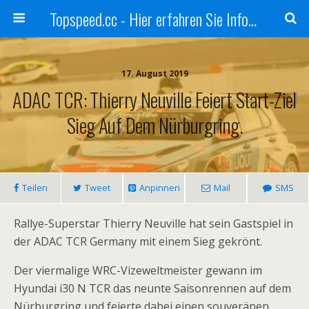
Topspeed.cc - Hier erfahren Sie Infos über die Rennsportszene mit Vollgas
17. August 2019
ADAC TCR: Thierry Neuville Feiert Start-Ziel
Sieg Auf Dem Nürburgring.
Teilen
Tweet
Anpinnen
Mail
SMS
Rallye-Superstar Thierry Neuville hat sein Gastspiel in
der ADAC TCR Germany mit einem Sieg gekrönt.
Der viermalige WRC-Vizeweltmeister gewann im
Hyundai i30 N TCR das neunte Saisonrennen auf dem
Nürburgring und feierte dabei einen souveränen